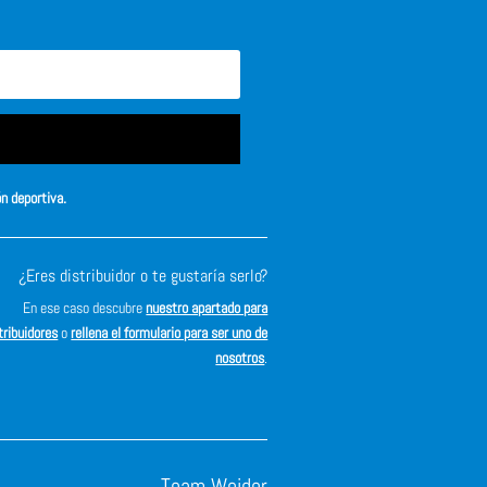
ón deportiva.
¿Eres distribuidor o te gustaría serlo?
En ese caso descubre
nuestro apartado para
tribuidores
o
rellena el formulario para ser uno de
nosotros
.
Team Weider