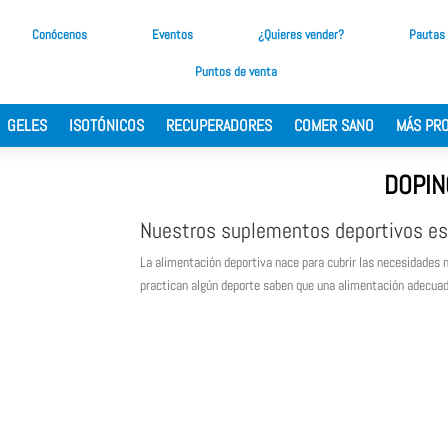
Conócenos
Eventos
¿Quieres vender?
Pautas
Puntos de venta
GELES
ISOTÓNICOS
RECUPERADORES
COMER SANO
MÁS PR
DOPIN
Nuestros suplementos deportivos e
La alimentación deportiva nace para cubrir las necesidades n
practican algún deporte saben que una alimentación adecuada