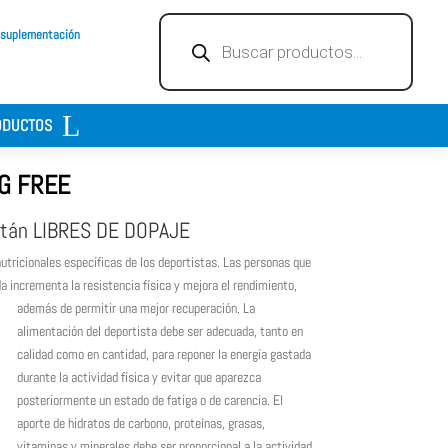
Búsqueda
 suplementación
de
productos
ODUCTOS
G FREE
stán LIBRES DE DOPAJE
utricionales específicas de los deportistas. Las personas que
 incrementa la resistencia física y mejora el rendimiento,
además de permitir una mejor recuperación.
La
alimentación del deportista debe ser adecuada, tanto en
calidad como en cantidad, para reponer la energía gastada
durante la actividad física y evitar que aparezca
posteriormente un estado de fatiga o de carencia. El
aporte de hidratos de carbono, proteínas, grasas,
vitaminas y minerales debe ser proporcional a la actividad