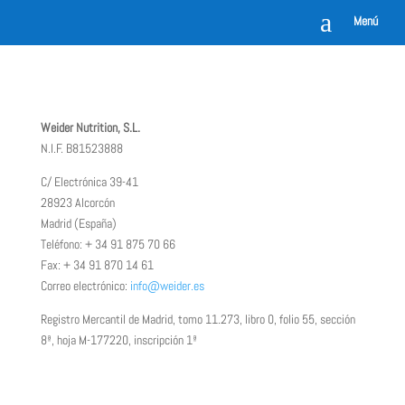
a
Menú
Weider Nutrition, S.L.
N.I.F. B81523888
C/ Electrónica 39-41
28923 Alcorcón
Madrid (España)
Teléfono: + 34 91 875 70 66
Fax: + 34 91 870 14 61
Correo electrónico:
info@weider.es
Registro Mercantil de Madrid, tomo 11.273, libro 0, folio 55, sección
8ª, hoja M-177220, inscripción 1ª