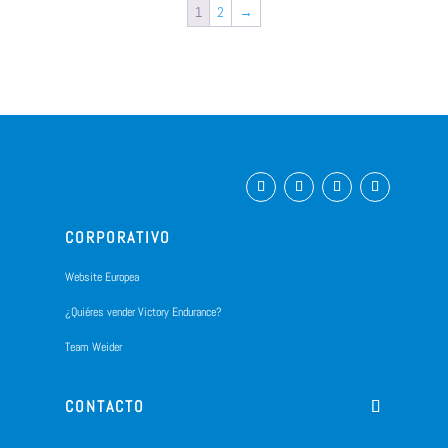
1
2
→
CORPORATIVO
Website Europea
¿Quiéres vender Victory Endurance?
Team Weider
CONTACTO