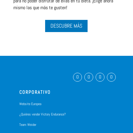
para no poder disfrutar de ellas en tu dieta. ¡Elige ahora
mismo las que más te gusten!
DESCUBRE MÁS
CORPORATIVO
Website Europea
¿Quiéres vender Victory Endurance?
Team Weider