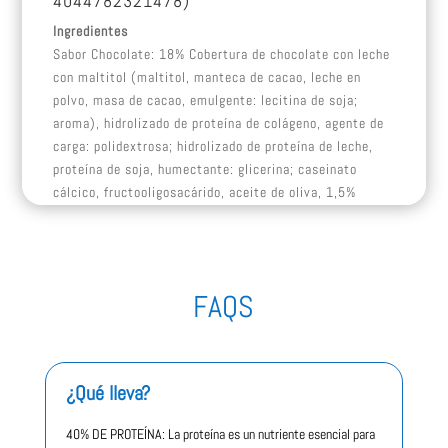
4044782321478)
Ingredientes
Sabor Chocolate: 18% Cobertura de chocolate con leche
con maltitol (maltitol, manteca de cacao, leche en
polvo, masa de cacao, emulgente: lecitina de soja;
aroma), hidrolizado de proteína de colágeno, agente de
carga: polidextrosa; hidrolizado de proteína de leche,
proteína de soja, humectante: glicerina; caseinato
cálcico, fructooligosacárido, aceite de oliva, 1,5%
cacao bajo en grasa en polvo, aroma, emulgente:
lecitina de soja; edulcorante: sucralosa.
El consumo excesivo puede tener un efecto laxante.
FAQS
Contiene < 1 g de lactosa. Puede contener trazas de
nueces, cacahuetes y gluten.
Información nutricional
Por 100 g
por 50 g
¿Qué lleva?
665 kJ/ 159
Energía
1330 kJ/ 318 Kcal
Kcal
40% DE PROTEÍNA: La proteína es un nutriente esencial para
Grasas
8,7 g
4,3 g