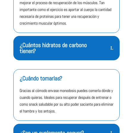
mejorar el proceso de recuperación de los músculos. Tan
-de las cuales
4,6 g
2,3 g
importante como el ejercicio es aportar al cuerpo la cantidad
saturadas
necesaria de proteínas para tener una recuperación y
Hidratos de
19,6 g
9,8 g
crecimiento muscular óptimos.
carbono
-de los cuales
2,4 g
1,2 g
azúcares
¿Cuántos hidratos de carbono
-de los cuales
tienen?
16,5 g
8 g
polioles
Proteínas
40,5 g
20,3 g
Fibra
12,8 g
6,4 g
Sodio
0,3 g
0,1 g
¿Cuándo tomarlas?
CACAHUETE-CARAMELO 50 G ( EAN13:
4044782321577)
Gracias al cómodo envase monodosis puedes comerla dónde y
cuando quieras. Ideales para recuperar después de entrenar o
Ingredientes
como snack saludable por su alto poder saciante para eliminar
Sabor Cacahuete-Caramelo: Proteínas de
leche
, 20%
el hambre y los antojos.
cobertura de chocolate con
leche
(edulcorante:
maltitol; manteca de cacao,
leche
entera en polvo,
pasta de cacao, emulgente: lecitina de
soja
; aroma),
proteína hidrolizada de colágeno, agente de carga: