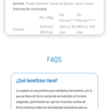
lactosa
. Puede contener trazas de gluten, soja y huevo.
Información nutricional
Por
Por
Por 100g
Porción***
Porción****
1539 KJ/
385 kJ/ 91
988 kJ/ 235
Energía
363 Kcal
kcal
kcal
Grasas
2,1 g
0,5 g
5,3 g
– de las cuales
1,3 g
0,3 g
3,6 g
saturadas
Hidratos de
FAQS
4,8 g
1,2 g
16 g
Carbono
– de los cuales
1,2 g
< 0,5 g
15 g
azúcares
Proteínas
80 g
20 g
30 g
¿Qué beneficios tiene?
Sal
0,6 g
0,15 g
0,5 g
La caseína es una proteína que metaboliza lentamente, por lo
*** Por porción: 25 g de polvo en 300 ml de agua,
que se libera de forma sostenida aminoácidos al torrente
**** Por porción: 25 g de polvo en 300 ml de leche
sanguíneo, permitiendo así, que los músculos reciban de
semidesnatada (1,5% de grasa)
forma continua todos los aminoácidos necesarios para su