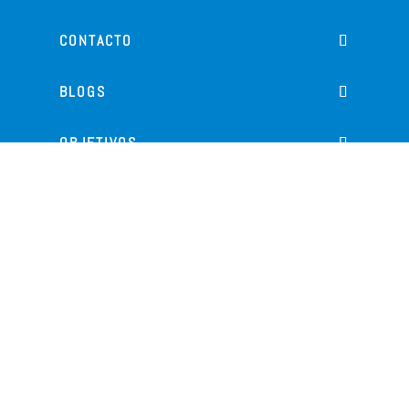
CONTACTO
BLOGS
OBJETIVOS
CATEGORÍAS
SUBSCRÍBETE A NUESTRA NEWSLETTER
Enviar
Términos de uso