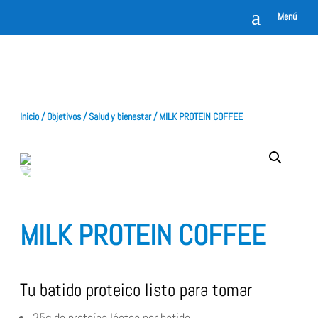
a
Menú
Inicio
/
Objetivos
/
Salud y bienestar
/ MILK PROTEIN COFFEE
MILK PROTEIN COFFEE
Tu batido proteico listo para tomar
25g de proteína láctea por batido