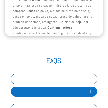
glicerol; manteca de cacao, hidrolizado de proteína de
colágeno,
leche
en polvo, aislado de proteína de soja,
cacao en polvo, masa de cacao, grasa de palma, aroma,
almidón de tapioca, emulgente: lecitina de
soja
; sal,
edulcorante: sucralosa.
Contiene lactosa
.
Puede contener trazas de huevo, gluten, cacahuetes y
de otras nueces comestibles.
Información nutricional
Por 100 g
Por 45 g
749 kJ/ 179
FAQS
Energía
1665 kJ/ 398 Kcal
Kcal
Grasas
17 g
7,8 g
-de las cuales
10 g
4,5 g
saturadas
Hidratos de
35 g
16 g
carbono
-de los cuales
2,7 g
1,2 g
azúcares