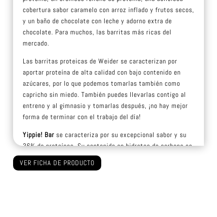
cobertura sabor caramelo con arroz inflado y frutos secos,
y un baño de chocolate con leche y adorno extra de
chocolate. Para muchos, las barritas más ricas del
mercado.
Las barritas proteicas de Weider se caracterizan por
aportar proteína de alta calidad con bajo contenido en
azúcares, por lo que podemos tomarlas también como
capricho sin miedo. También puedes llevarlas contigo al
entreno y al gimnasio y tomarlas después, ¡no hay mejor
forma de terminar con el trabajo del día!
Yippie! Bar
se caracteriza por su excepcional sabor y su
36% de proteínas. Su contenido en hidratos de carbono es
inferior al de otras barritas similares, pero lo más
VER FICHA DE PRODUCTO
importante es que el contenido neto de azúcares es
inferior a 2 gramos por barrita. Así obtendrás proteína de
alta calidad sin miedo a los temidos azúcares. Puedes
llevarla contigo para tomarlas después de entrenar o
como merienda o snack a media mañana.