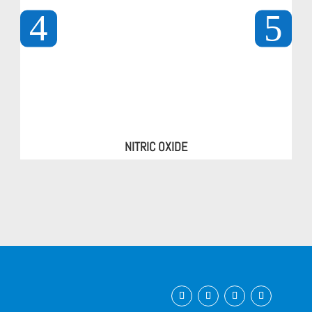
759 kJ/ 182
Energía
1687 kJ/ 404 Kcal
Kcal
Grasas
18 g
8,3 g
-de las cuales
10,2 g
4,6 g
saturadas
Hidratos de
35 g
16 g
carbono
-de los cuales
3,1 g
1,4 g
azúcares
NITRIC OXIDE
-de los cuales
29 g
13 g
polioles
Proteínas
36 g
16 g
Sodio
0,45 g
0,2 g
Yippie 70 g Chocolate-Lava ( EAN13:
4044782306178)
Ingredientes
Proteínas de
leche
, edulcorante: maltitol; humectante:
glicerina; hidrolizado de proteína de colágeno, manteca
de cacao, aislado de proteína de
soja
, masa de cacao,