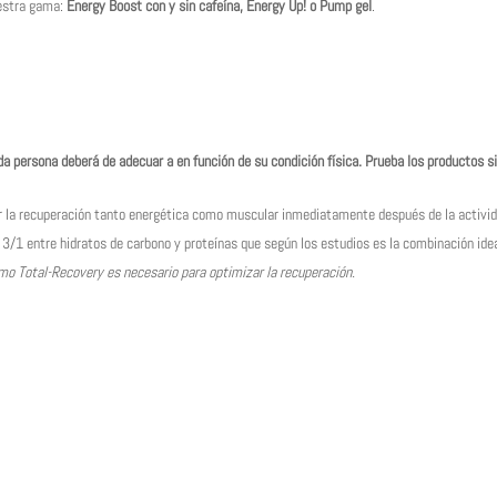
uestra gama:
Energy Boost con y sin cafeína, Energy Up! o Pump gel
.
persona deberá de adecuar a en función de su condición física. Prueba los productos si
 la recuperación tanto energética como muscular inmediatamente después de la actividad
3/1 entre hidratos de carbono y proteínas que según los estudios es la combinación idea
o Total-Recovery es necesario para optimizar la recuperación.