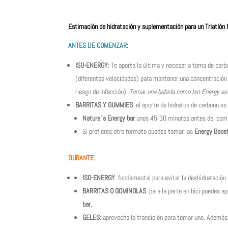
Estimación de hidratación y suplementación para un Triatlón 
ANTES DE COMENZAR:
ISO-ENERGY
: Te aporta la última y necesaria toma de car
(diferentes velocidades) para mantener una concentración
riesgo de infección).
Tomar una bebida como Iso-Energy es 
BARRITAS Y GUMMIES
: el aporte de hidratos de carbono e
Nature´s Energy bar
unos 45-30 minutos antes del com
Si prefieres otro formato puedes tomar las
Energy Boos
DURANTE:
ISO-ENERGY
: fundamental para evitar la deshidratación 
BARRITAS O GOMINOLAS
: para la parte en bici puedes a
bar.
GELES
:
aprovecha la transición para tomar uno.
Además 