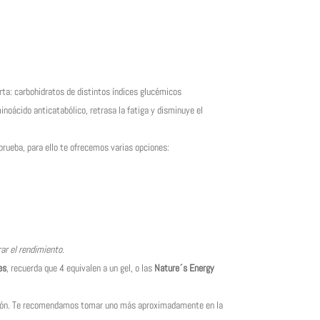
rta: carbohidratos de distintos índices glucémicos
noácido anticatabólico, retrasa la fatiga y disminuye el
prueba, para ello te ofrecemos varias opciones:
r el rendimiento.
es
, recuerda que 4 equivalen a un gel, o las
Nature´s Energy
ición. Te recomendamos tomar uno más aproximadamente en la