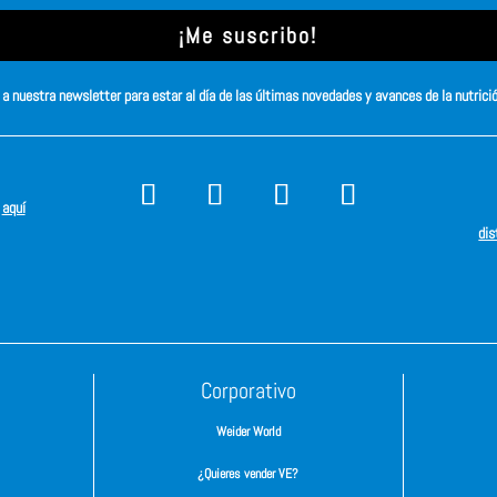
¡Me suscribo!
a nuestra newsletter para estar al día de las últimas novedades y avances de la nutrici
s
aquí
dis
Corporativo
Weider World
¿Quieres vender VE?