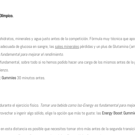
Olímpico.
bohidratos, minerales y agua justo antes de la competición. Fórmula muy técnica que apo
 adecuada de glucosa en sangre, las
sales minerales
pérdidas y un plus de Glutamina (ami
fundamental para mejorar el rendimiento.
s fundamental, sobre todo si no hemos podido hacer una carga de los mismos antes de la 
ienzo.
t Gummies
30 minutos antes.
durante el ejercicio físico.
Tomar una bebida como Iso-Energy es fundamental para mejora
provechar a ingerir algo sólido, elige la opción que más te guste: las
Energy Boost Gummi
en esta distancia es posible que necesites tomar otro más antes de la segunda trans