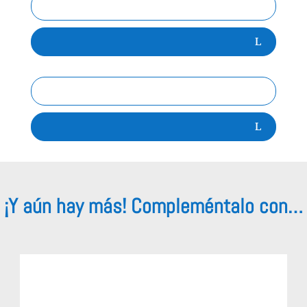
Proteina
0g
Sal
0,16g
¡Y aún hay más! Compleméntalo con…