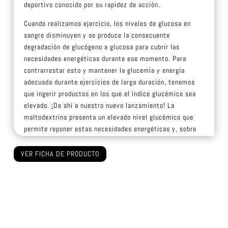
deportivo conocido por su rapidez de acción.
Cuando realizamos ejercicio, los niveles de glucosa en
sangre disminuyen y se produce la consecuente
degradación de glucógeno a glucosa para cubrir las
necesidades energéticas durante ese momento. Para
contrarrestar esto y mantener la glucemia y energía
adecuada durante ejercicios de larga duración, tenemos
que ingerir productos en los que el índice glucémico sea
elevado. ¡De ahí a nuestro nuevo lanzamiento! La
maltodextrina presenta un elevado nivel glucémico que
permite reponer estas necesidades energéticas y, sobre
todo, evitar que aparezca fatiga.
VER FICHA DE PRODUCTO
Otra de las ventajas que presenta la maltodextrina es su
osmolaridad. La osmolaridad influye en la velocidad que
tiene el cuerpo de vaciado gástrico, permitiendo el paso
de los nutrientes del estómago al intestino donde son
absorbidos. Hay una enorme relación entre el peso
molecular de los carbohidratos y su osmolaridad. La