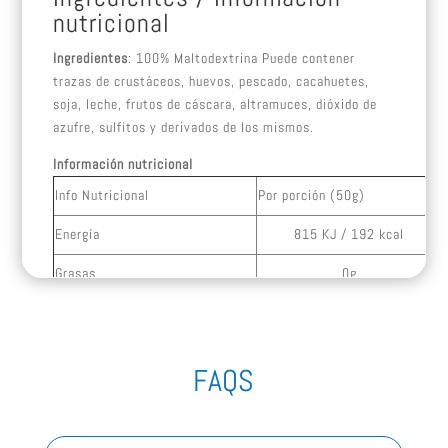
nutricional
Ingredientes
: 100% Maltodextrina Puede contener
trazas de crustáceos, huevos, pescado, cacahuetes,
soja, leche, frutos de cáscara, altramuces, dióxido de
azufre, sulfitos y derivados de los mismos.
Información nutricional
Info Nutricional
Por porción (50g)
Energía
815 KJ / 192 kcal
Grasas
0g
– de las cuales grasas saturadas
0g
FAQS
Hidratos de carbono
48g
– de los cuáles azúcar
2,8g