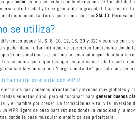
mos que
nadar
es una actividad donde el régimen de flotabilidad es
cerse ante la edad y la exigencia de la gravedad. Claramente l
 por otros muchos factores que si nos aportan
SALUD
. Pero vamo
o se utiliza?
diferentes pesos (4, 6, 8, 10, 12, 16, 20 y 32) y colores con t
d y poder desarrollar infinidad de ejercicios funcionales donde l
 opción personal) para crear una intensidad mayor debido a la r
. Los espacios que dejan los agarres, así como toda la parte ce
ga una salida y no sea una “carga constante” que solo nos genere
 totalmente diferente con VIPR!
de ejercicios que podemos afrontar con patrones muy globales y c
ladas en estos clips, pero el “cocinar” para
generar buenos pl
cia, y el hambre por crecer. La formación es vital y la inversión
 un VIPR ligero de peso para rutinas donde la velocidad y la mov
as donde la base muscular o analítica sea prioritaria.