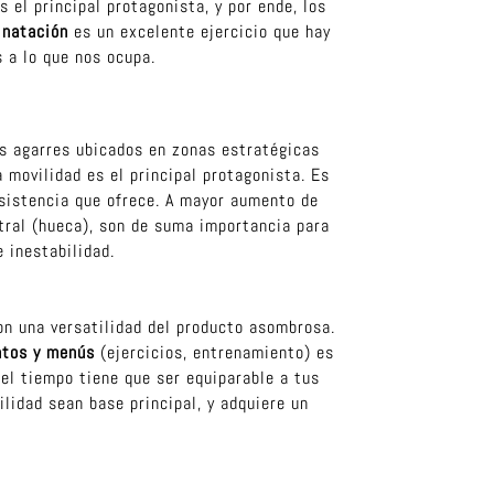
 el principal protagonista, y por ende, los
a
natación
es un excelente ejercicio que hay
s a lo que nos ocupa.
res agarres ubicados en zonas estratégicas
a movilidad es el principal protagonista. Es
esistencia que ofrece. A mayor aumento de
ntral (hueca), son de suma importancia para
 inestabilidad.
on una versatilidad del producto asombrosa.
atos y menús
(ejercicios, entrenamiento) es
 del tiempo tiene que ser equiparable a tus
ilidad sean base principal, y adquiere un