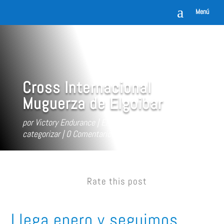
a
Menú
Cross Internacional
Muguerza de Elgoibar
por
Victory Endurance
Ene 16, 2018
Sin
categorizar
0 Comentarios
Rate this post
Llega enero y seguimos