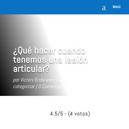
a
Menú
¿Qué hacer cuando
tenemos una lesión
articular?
por
Victory Endurance
Sep 25, 2019
Sin
categorizar
0 Comentarios
4.5/5 - (4 votos)