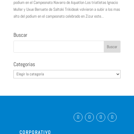
podium en el Campeonato Navarro de Aquatlon Los triatletas Ignacio
Muller y Uxue Berruete de Saltoki Trikideak volvieron a subir a los mas
alto del podium en el campeonato celebrado en Zizur este...
Buscar
Categorias
Categorias
CORPORATIVO