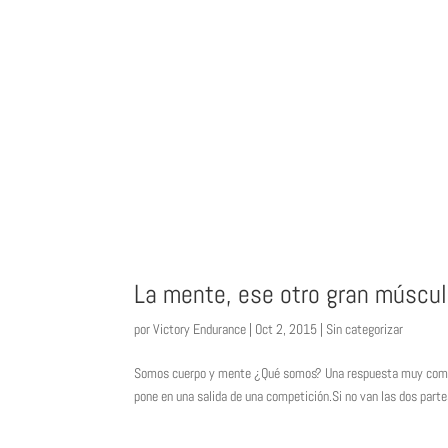
La mente, ese otro gran múscu
por
Victory Endurance
|
Oct 2, 2015
|
Sin categorizar
Somos cuerpo y mente ¿Qué somos? Una respuesta muy común e
pone en una salida de una competición.Si no van las dos partes