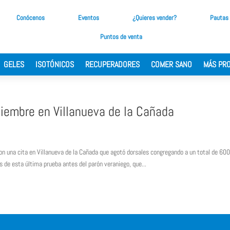
Conócenos
Eventos
¿Quieres vender?
Pautas
Puntos de venta
GELES
ISOTÓNICOS
RECUPERADORES
COMER SANO
MÁS PR
iembre en Villanueva de la Cañada
con una cita en Villanueva de la Cañada que agotó dorsales congregando a un total de 60
 de esta última prueba antes del parón veraniego, que...