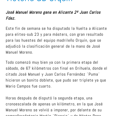
José Manuel Moreno gana en Alicante 2º Juan Carlos
Fdez.
Este fin de semana se ha disputado la Vuelta a Alicante
para elites-sub 23 y para másters, con gran resultado
para las huestes del equipo madrileño Orquín, que se
adjudicó la clasificación general de la mano de José
Manuel Moreno.
Todo comenzó muy bien ya con la primera etapa del
sábado, de 67 kilómetros con final en Orihuela, donde el
citado José Manuel y Juan Carlos Fernández ´Puma´
hicieron un bonito doblete, que pudo ser triplete ya que
Mario Campos fue cuarto.
Horas después de disputó la segunda etapa, una
cronoescalada de apenas un kilómetro, en la que José
Manuel Moreno se volvió a imponer, por delante de su
compañeroAntonio Martín ´Pispajo´ y de Héctor Pons,