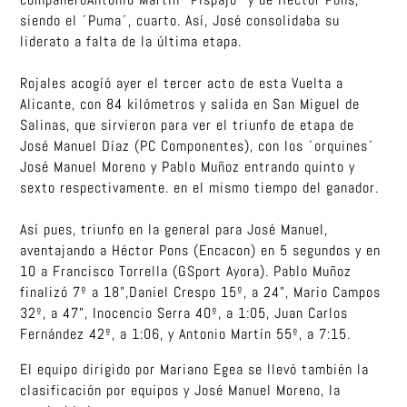
siendo el ´Puma´, cuarto. Así, José consolidaba su
liderato a falta de la última etapa.
Rojales acogíó ayer el tercer acto de esta Vuelta a
Alicante, con 84 kilómetros y salida en San Miguel de
Salinas, que sirvieron para ver el triunfo de etapa de
José Manuel Díaz (PC Componentes), con los ´orquines´
José Manuel Moreno y Pablo Muñoz entrando quinto y
sexto respectivamente. en el mismo tiempo del ganador.
Así pues, triunfo en la general para José Manuel,
aventajando a Héctor Pons (Encacon) en 5 segundos y en
10 a Francisco Torrella (GSport Ayora). Pablo Muñoz
finalizó 7º a 18”,Daniel Crespo 15º, a 24”, Mario Campos
32º, a 47”, Inocencio Serra 40º, a 1:05, Juan Carlos
Fernández 42º, a 1:06, y Antonio Martín 55º, a 7:15.
El equipo dirigido por Mariano Egea se llevó también la
clasificación por equipos y José Manuel Moreno, la