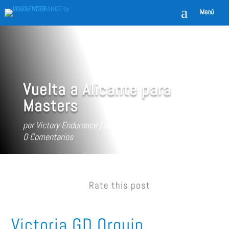
a
Menú
Vuelta a Alicante para
Masters
por
Victory Endurance
Abr 4, 2016
Sin categorizar
0 Comentarios
Rate this post
Victoria GD Orquin