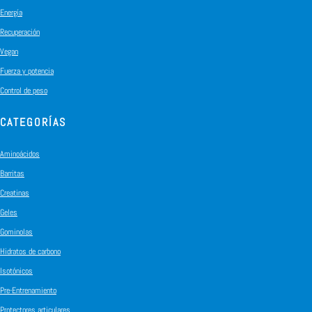
Energía
Recuperación
Vegan
Fuerza y potencia
Control de peso
CATEGORÍAS
Aminoácidos
Barritas
Creatinas
Geles
Gominolas
Hidratos de carbono
Isotónicos
Pre-Entrenamiento
Protectores articulares