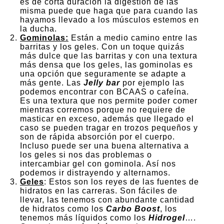
es de corta duración la digestión de las
misma puede que haga que para cuando las
hayamos llevado a los músculos estemos en
la ducha.
Gominolas:
Están a medio camino entre las
barritas y los geles. Con un toque quizás
más dulce que las barritas y con una textura
más densa que los geles, las gominolas es
una opción que seguramente se adapte a
más gente. Las
Jelly bar
por ejemplo las
podemos encontrar con BCAAS o cafeína.
Es una textura que nos permite poder comer
mientras corremos porque no requiere de
masticar en exceso, además que llegado el
caso se pueden tragar en trozos pequeños y
son de rápida absorción por el cuerpo.
Incluso puede ser una buena alternativa a
los geles si nos das problemas o
intercambiar gel con gominola. Así nos
podemos ir distrayendo y alternamos.
Geles
: Estos son los reyes de las fuentes de
hidratos en las carreras. Son fáciles de
llevar, las tenemos con abundante cantidad
de hidratos como los
Carbo Boost
, los
tenemos más líquidos como los
Hidrogel
….