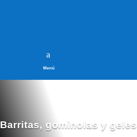
a
Menú
Barritas, gominolas y geles