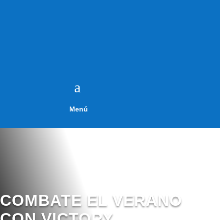
a
Menú
COMBATE EL VERANO
CON VICTORY