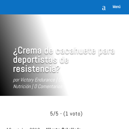
a
Menú
¿Crema de cacahuete para
deportistas de
resistencia?
por
Victory Endurance
Oct 16, 2019
natacion
,
Nutrición
0 Comentarios
5/5 - (1 voto)