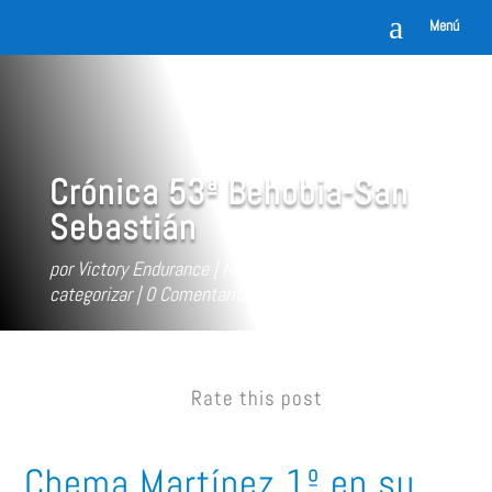
a
Menú
Crónica 53ª Behobia-San
Sebastián
por
Victory Endurance
Nov 13, 2017
Sin
categorizar
0 Comentarios
Rate this post
Chema Martínez 1º en su