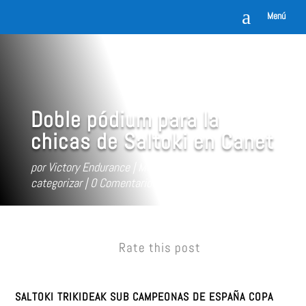
a
Menú
Doble pódium para la
chicas de Saltoki en Canet
por
Victory Endurance
May 12, 2014
Sin
categorizar
0 Comentarios
Rate this post
SALTOKI TRIKIDEAK SUB CAMPEONAS DE ESPAÑA COPA