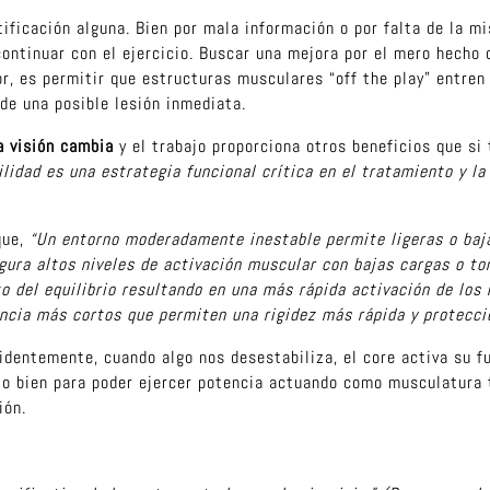
ificación alguna. Bien por mala información o por falta de la m
ontinuar con el ejercicio. Buscar una mejora por el mero hecho
r, es permitir que estructuras musculares “off the play” entre
de una posible lesión inmediata.
la visión cambia
y el trabajo proporciona otros beneficios que si
ilidad es una estrategia funcional crítica en el tratamiento y l
que,
“Un entorno moderadamente inestable permite ligeras o baj
ura altos niveles de activación muscular con bajas cargas o tor
o del equilibrio resultando en una más rápida activación de lo
encia más cortos que permiten una rigidez más rápida y protecci
identemente, cuando algo nos desestabiliza, el core activa su fu
rio o bien para poder ejercer potencia actuando como musculatura
ión.