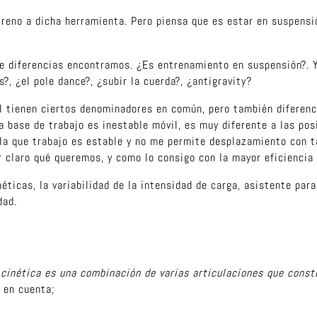
reno a dicha herramienta. Pero piensa que es estar en suspensi
e diferencias encontramos. ¿Es entrenamiento en suspensión?. 
s?, ¿el pole dance?, ¿subir la cuerda?, ¿antigravity?
 tienen ciertos denominadores en común, pero también diferenci
a base de trabajo es inestable móvil, es muy diferente a las posi
la que trabajo es estable y no me permite desplazamiento con ta
claro qué queremos, y como lo consigo con la mayor eficiencia y
ticas, la variabilidad de la intensidad de carga, asistente par
dad.
 cinética es una combinación de varias articulaciones que cons
r en cuenta;