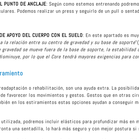
 AL PUNTO DE ANCLAJE
: Según como estemos entrenando podremos
lares. Podemos realizar un press y seguirlo de un pull o sentad
E DE APOYO DEL CUERPO CON EL SUELO
: En este apartado es mu
 a la relación entre su centro de gravedad y su base de soporte
”
 gravedad se mueve fuera de la base de soporte, la estabilidad
disminuye, por lo que el Core tendrá mayores exigencias para con
tiramiento
eadaptación o rehabilitación, son una ayuda extra. La posibilid
de favorecer los movimientos y gestos. Gestos que en otras cir
mbién en los estiramientos estas opciones ayudan a conseguir 
utilizada, podremos incluir elásticos para profundizar más en me
onta una sentadilla, lo hará más seguro y con mejor postura si 