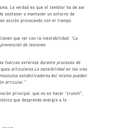
isma. La verdad es que el temblor ha de ser
 de sostener o mantener un entorno de
n en acción provocando con el tiempo
 tienen que ver con la inestabilidad.
“La
a prevención de lesiones
as fuerzas externas durante procesos de
ques articulares.La sensibilidad en las vías
s músculos estabilizadores.Así mismo pueden
ón articular.”
nción principal, que no es hacer “crunch”,
 tónica que desprende energía a la