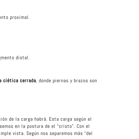
ento proximal.
gmento distal.
a ciética cerrada
, donde piernas y brazos son
ión de la carga habrá. Esta carga según el
semos en la postura de el “cristo”. Con el
simple vista. Según nos separemos más “del