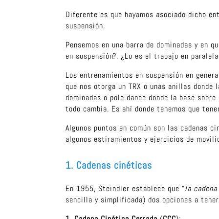
Diferente es que hayamos asociado dicho ent
suspensión.
Pensemos en una barra de dominadas y en qu
en suspensión?. ¿Lo es el trabajo en paralela
Los entrenamientos en suspensión en general
que nos otorga un TRX o unas anillas donde l
dominadas o pole dance donde la base sobre 
todo cambia. Es ahí donde tenemos que tener 
Algunos puntos en común son las cadenas ciné
algunos estiramientos y ejercicios de movili
1. Cadenas cinéticas
En 1955, Steindler establece que “
la cadena
sencilla y simplificada) dos opciones a tene
1. Cadena Cinética Cerrada
(
CCC
):