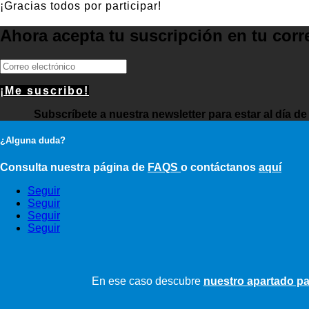
¡Gracias todos por participar!
Ahora acepta tu suscripción en tu corre
¡Me suscribo!
Subscríbete a nuestra newsletter para estar al día de
¿Alguna duda?
Consulta nuestra página de
FAQS
o contáctanos
aquí
Seguir
Seguir
Seguir
Seguir
En ese caso descubre
nuestro apartado pa