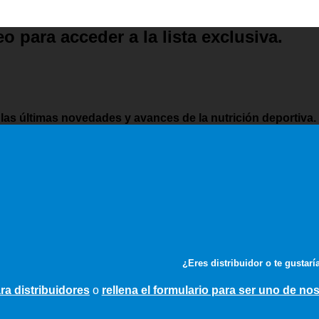
o para acceder a la lista exclusiva.
 las últimas novedades y avances de la nutrición deportiva.
¿Eres distribuidor o te gustarí
ra distribuidores
o
rellena el formulario para ser uno de no