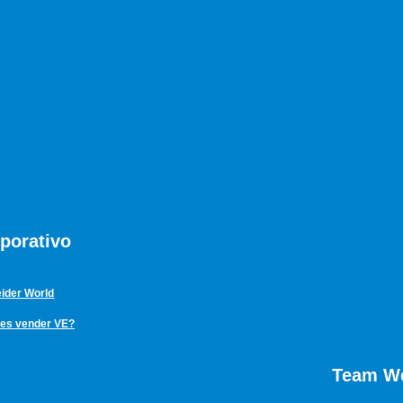
porativo
ider World
res vender VE?
Team We