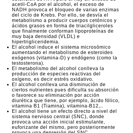
acetil-CoA por el alcohol, el exceso de
NADH provoca el bloqueo de varias enzimas
del ciclo de Krebs. Por ello, se desvía el
metabolismo a producir cuerpos cetónicos y
ácidos grasos en forma de triacilgliceroles
que finalmente conforman lipoproteínas de
muy baja densidad (VLDL) e
hipertrigliceridemia.
El alcohol induce el sistema microsómico
aumentando el metabolismo de esteroides
exógenos (vitamina-D) y endógeno (como la
testosterona).
El metabolismo del alcohol conlleva la
producción de especies reactivas del
oxígeno, es decir estrés oxidativo.
El alcohol conlleva una disminución de
ciertos nutrientes pues dificulta su absorción
o favorece su eliminación por acción
diurética que tiene, por ejemplo, ácido fólico,
vitamina B1 (Tiamina), vitamina-B12,..
El alcohol tiene un efecto directo a nivel del
sistema nervioso central (SNC), donde
provoca una acción inicial estimulante,
euforizante del mismo, pero posteriormente
provoca una depresión del SNC.