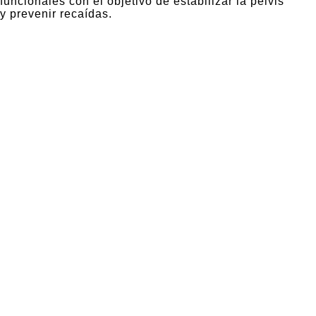
funcionales con el objetivo de estabilizar la pelvis
y prevenir recaídas.