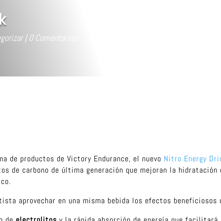
k
gorizar
0 Comentarios
ma de productos de Victory Endurance, el nuevo
Nitro Energy Dri
tos de carbono de última generación que mejoran la hidratación 
ico.
tista aprovechar en una misma bebida los efectos beneficiosos 
io de
electrolitos
y la rápida absorción de energía que facilitar