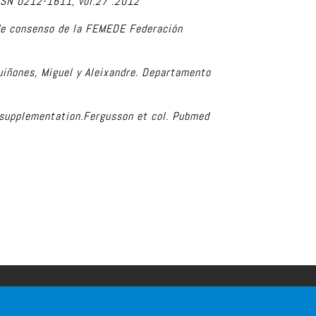
 ISSN 0212-1611, vol.27 .2012
e consenso de la FEMEDE Federación
uiñones, Miguel y Aleixandre. Departamento
e supplementation.Fergusson et col. Pubmed