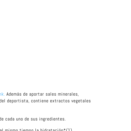
nk.
Además de aportar sales minerales,
del deportista, contiene extractos vegetales
de cada uno de sus ingredientes.
á al mismo tiempo la hidratación*(1).