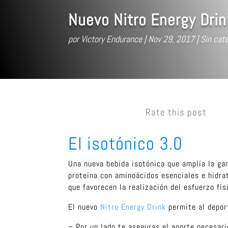
Nuevo Nitro Energy Drin
por
Victory Endurance
Nov 29, 2017
Sin cate
Rate this post
El isotónico 3.0
Una nueva bebida isotónica que amplía la ga
proteína con aminoácidos esenciales e hidra
que favorecen la realización del esfuerzo fís
El nuevo
Nitro Energy Drink
permite al depor
– Por un lado te aseguras el aporte necesar