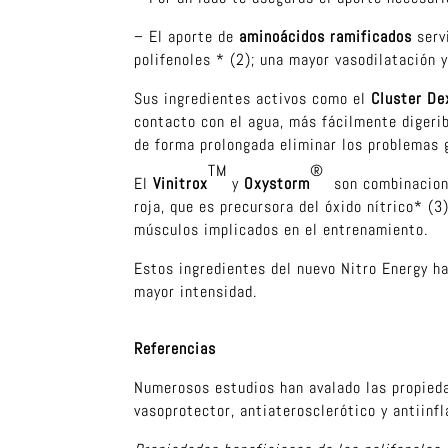
– El aporte de
aminoácidos ramificados
serv
polifenoles * (2); una mayor vasodilatación
Sus ingredientes activos como el
Cluster De
contacto con el agua, más fácilmente digeri
de forma prolongada eliminar los problemas 
TM
®
El
Vinitrox
y
Oxystorm
son combinacione
roja, que es precursora del óxido nítrico* (3
músculos implicados en el entrenamiento.
Estos ingredientes del nuevo Nitro Energy h
mayor intensidad.
Referencias
Numerosos estudios han avalado las propieda
vasoprotector, antiaterosclerótico y antiinf