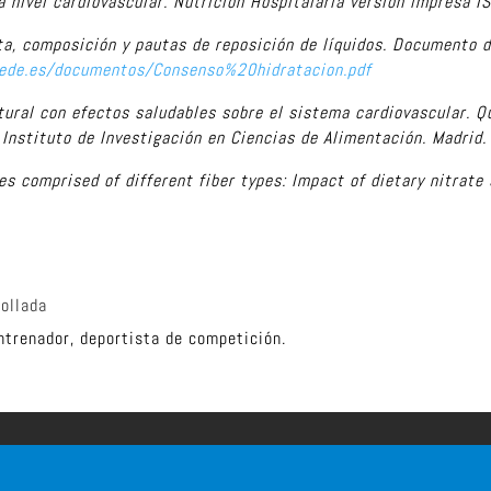
 a nivel cardiovascular. Nutrición Hospitalaria versión impresa
a, composición y pautas de reposición de líquidos.
Documento d
mede.es/documentos/Consenso%20hidratacion.pdf
tural con efectos saludables sobre el sistema cardiovascular.
Q
Instituto de Investigación en Ciencias de Alimentación. Madrid.
es comprised of different fiber types: Impact of dietary nitrat
ollada
ntrenador, deportista de competición.