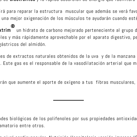
irá para reparar la estructura muscular que además se verá favo
 y una mejor oxigenación de los músculos te ayudarán cuando est
®
xtrim
un hidrato de carbono mejorado perteneciente al grupo d
bles y más rápidamente aprovechable por el aparato digestivo, 
gástricos del almidón.
s de extractos naturales obtenidos de la uva y de la manzana q
). Este gas es el responsable de la vasodilatación arterial que m
arán que aumente el aporte de oxígeno a tus fibras musculares
des biológicas de los polifenoles por sus propiedades antioxida
lamatorio entre otros.