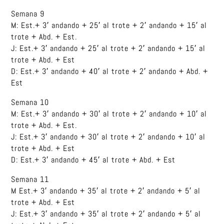
Semana 9
M: Est.+ 3′ andando + 25′ al trote + 2′ andando + 15′ al
trote + Abd. + Est.
J: Est.+ 3′ andando + 25′ al trote + 2′ andando + 15′ al
trote + Abd. + Est
D: Est.+ 3′ andando + 40′ al trote + 2′ andando + Abd. +
Est
Semana 10
M: Est.+ 3′ andando + 30′ al trote + 2′ andando + 10′ al
trote + Abd. + Est.
J: Est.+ 3′ andando + 30′ al trote + 2′ andando + 10′ al
trote + Abd. + Est
D: Est.+ 3′ andando + 45′ al trote + Abd. + Est
Semana 11
M Est.+ 3′ andando + 35′ al trote + 2′ andando + 5′ al
trote + Abd. + Est
J: Est.+ 3′ andando + 35′ al trote + 2′ andando + 5′ al