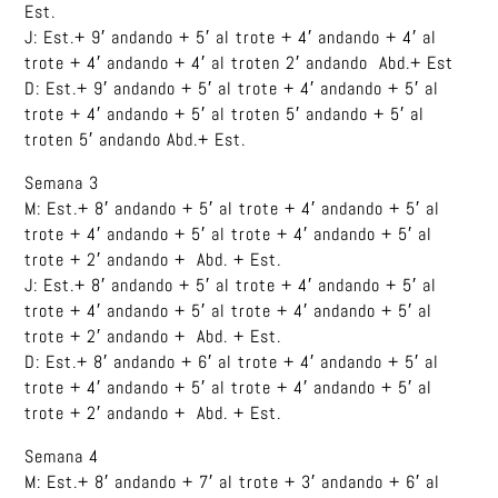
Est.
J: Est.+ 9′ andando + 5′ al trote + 4′ andando + 4′ al
trote + 4′ andando + 4′ al troten 2′ andando Abd.+ Est
D: Est.+ 9′ andando + 5′ al trote + 4′ andando + 5′ al
trote + 4′ andando + 5′ al troten 5′ andando + 5′ al
troten 5′ andando Abd.+ Est.
Semana 3
M: Est.+ 8′ andando + 5′ al trote + 4′ andando + 5′ al
trote + 4′ andando + 5′ al trote + 4′ andando + 5′ al
trote + 2′ andando + Abd. + Est.
J: Est.+ 8′ andando + 5′ al trote + 4′ andando + 5′ al
trote + 4′ andando + 5′ al trote + 4′ andando + 5′ al
trote + 2′ andando + Abd. + Est.
D: Est.+ 8′ andando + 6′ al trote + 4′ andando + 5′ al
trote + 4′ andando + 5′ al trote + 4′ andando + 5′ al
trote + 2′ andando + Abd. + Est.
Semana 4
M: Est.+ 8′ andando + 7′ al trote + 3′ andando + 6′ al