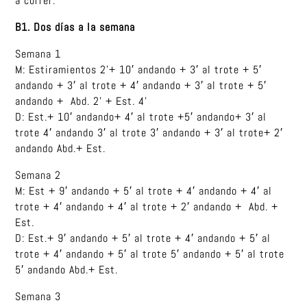
a correr.
B1. Dos días a la semana
Semana 1
M: Estiramientos 2’+ 10′ andando + 3′ al trote + 5′
andando + 3′ al trote + 4′ andando + 3′ al trote + 5′
andando + Abd. 2’ + Est. 4’
D: Est.+ 10′ andando+ 4′ al trote +5′ andando+ 3′ al
trote 4′ andando 3′ al trote 3′ andando + 3′ al trote+ 2′
andando Abd.+ Est.
Semana 2
M: Est + 9′ andando + 5′ al trote + 4′ andando + 4′ al
trote + 4′ andando + 4′ al trote + 2′ andando + Abd. +
Est.
D: Est.+ 9′ andando + 5′ al trote + 4′ andando + 5′ al
trote + 4′ andando + 5′ al trote 5′ andando + 5′ al trote
5′ andando Abd.+ Est.
Semana 3