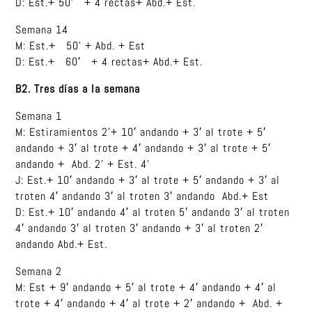
D: Est.+ 50′ + 4 rectas+ Abd.+ Est.
Semana 14
M: Est.+ 50’ + Abd. + Est
D: Est.+ 60′ + 4 rectas+ Abd.+ Est.
B2. Tres días a la semana
Semana 1
M: Estiramientos 2’+ 10′ andando + 3′ al trote + 5′
andando + 3′ al trote + 4′ andando + 3′ al trote + 5′
andando + Abd. 2’ + Est. 4’
J: Est.+ 10′ andando + 3′ al trote + 5′ andando + 3′ al
troten 4′ andando 3′ al troten 3′ andando Abd.+ Est
D: Est.+ 10′ andando 4′ al troten 5′ andando 3′ al troten
4′ andando 3′ al troten 3′ andando + 3′ al troten 2′
andando Abd.+ Est.
Semana 2
M: Est + 9′ andando + 5′ al trote + 4′ andando + 4′ al
trote + 4′ andando + 4′ al trote + 2′ andando + Abd. +