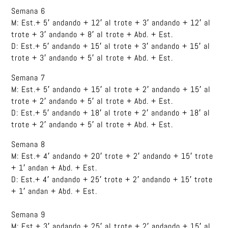
Semana 6
M: Est.+ 5′ andando + 12′ al trote + 3′ andando + 12′ al
trote + 3′ andando + 8′ al trote + Abd. + Est.
D: Est.+ 5′ andando + 15′ al trote + 3′ andando + 15′ al
trote + 3′ andando + 5′ al trote + Abd. + Est.
Semana 7
M: Est.+ 5′ andando + 15′ al trote + 2′ andando + 15′ al
trote + 2′ andando + 5′ al trote + Abd. + Est.
D: Est.+ 5′ andando + 18′ al trote + 2′ andando + 18′ al
trote + 2′ andando + 5′ al trote + Abd. + Est.
Semana 8
M: Est.+ 4′ andando + 20′ trote + 2′ andando + 15′ trote
+ 1′ andan + Abd. + Est.
D: Est.+ 4′ andando + 25′ trote + 2′ andando + 15′ trote
+ 1′ andan + Abd. + Est.
Semana 9
M: Est.+ 3′ andando + 25′ al trote + 2′ andando + 15′ al