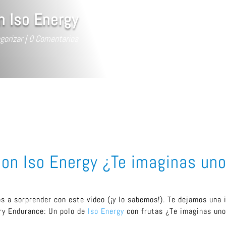
n Iso Energy
gorizar
0 Comentarios
 con Iso Energy ¿Te imaginas un
os a sorprender con este vídeo (¡y lo sabemos!). Te dejamos una 
ry Endurance: Un polo de
Iso Energy
con frutas ¿Te imaginas un