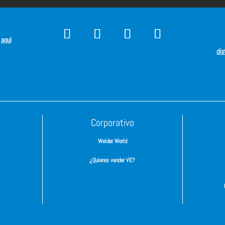
s
aquí
dis
Corporativo
Weider World
¿Quieres vender VE?