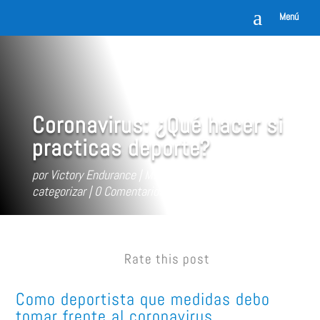
a
Menú
Coronavirus: ¿Qué hacer si
practicas deporte?
por
Victory Endurance
Mar 13, 2020
Sin
categorizar
0 Comentarios
Rate this post
Como deportista que medidas debo
tomar frente al coronavirus.