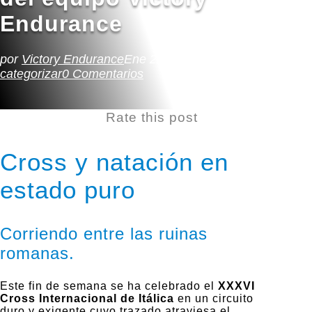
Endurance
por
Victory Endurance
Ene 22, 2018
natacion
,
Sin
categorizar
0 Comentarios
Rate this post
Cross y natación en
estado puro
Corriendo entre las ruinas
romanas.
Este fin de semana se ha celebrado el
XXXVI
Cross Internacional de Itálica
en un circuito
duro y exigente cuyo trazado atraviesa el