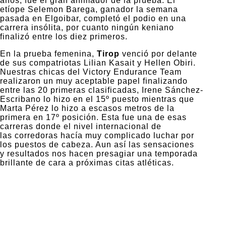
años, fue el gran animador de la prueba. El
etíope Selemon Barega, ganador la semana
pasada en Elgoibar, completó el podio en una
carrera insólita, por cuanto ningún keniano
finalizó entre los diez primeros.
En la prueba femenina,
Tirop
venció por delante
de sus compatriotas Lilian Kasait y Hellen Obiri.
Nuestras chicas del Victory Endurance Team
realizaron un muy aceptable papel finalizando
entre las 20 primeras clasificadas, Irene Sánchez-
Escribano lo hizo en el 15º puesto mientras que
Marta Pérez lo hizo a escasos metros de la
primera en 17º posición. Esta fue una de esas
carreras donde el nivel internacional de
las corredoras hacía muy complicado luchar por
los puestos de cabeza. Aun así las sensaciones
y resultados nos hacen presagiar una temporada
brillante de cara a próximas citas atléticas.