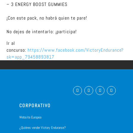
– 3 ENERGY BOOST GUMMIES
¡Con este pack, no habrá quien te pare!
No dejes de intentarlo: ¡participa!
Ir al
concurso:
https://www.facebook.com/VictoryEndurance?
sk=app_79458893817
CORPORATIVO
Website Europea
¿Quiéres vender Victory Endurance?