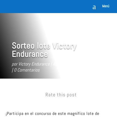
a
Menú
Sorteo lote Victory
Endurance
por
Victory Endurance
Abr 22, 2014
Sin categorizar
0 Comentarios
Rate this post
¡Participa en el concurso de este magnífico lote de