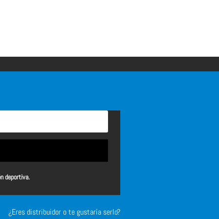
ón deportiva.
¿Eres distribuidor o te gustaría serlo?