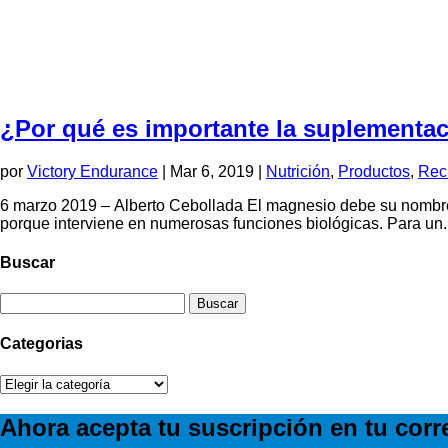
¿Por qué es importante la suplementac
por
Victory Endurance
|
Mar 6, 2019
|
Nutrición
,
Productos
,
Rec
6 marzo 2019 – Alberto Cebollada El magnesio debe su nombre 
porque interviene en numerosas funciones biológicas. Para un..
Buscar
Buscar:
Categorias
Categorias
Ahora acepta tu suscripción en tu corre