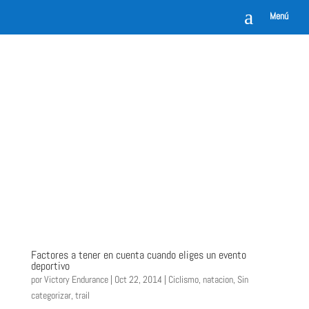
a
Menú
Factores a tener en cuenta cuando eliges un evento
deportivo
por
Victory Endurance
|
Oct 22, 2014
|
Ciclismo
,
natacion
,
Sin
categorizar
,
trail