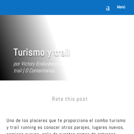
a
Menú
Turismo y trail
por
Victory Endurance
Jul 3, 2019
Sin categorizar
,
trail
0 Comentarios
Rate this post
Uno de los placeres que te proporciona el combo turismo
y trail running es conocer otros parajes, lugares nuevos,