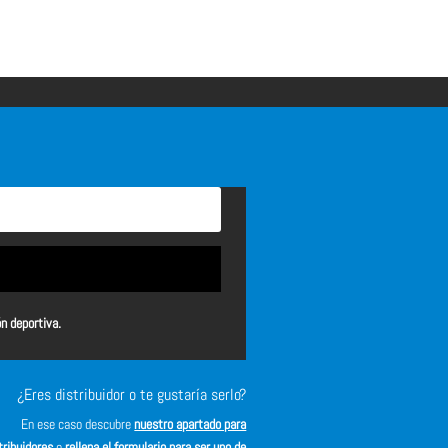
ón deportiva.
¿Eres distribuidor o te gustaría serlo?
En ese caso descubre
nuestro apartado para
tribuidores
o
rellena el formulario para ser uno de