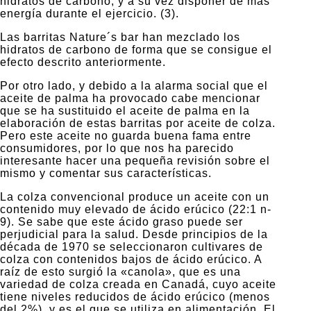
hidratos de carbono, y a su vez disponer de más
energía durante el ejercicio. (3).
Las barritas Nature´s bar han mezclado los
hidratos de carbono de forma que se consigue el
efecto descrito anteriormente.
Por otro lado, y debido a la alarma social que el
aceite de palma ha provocado cabe mencionar
que se ha sustituido el aceite de palma en la
elaboración de estas barritas por aceite de colza.
Pero este aceite no guarda buena fama entre
consumidores, por lo que nos ha parecido
interesante hacer una pequeña revisión sobre el
mismo y comentar sus características.
La colza convencional produce un aceite con un
contenido muy elevado de ácido erúcico (22:1 n-
9). Se sabe que este ácido graso puede ser
perjudicial para la salud. Desde principios de la
década de 1970 se seleccionaron cultivares de
colza con contenidos bajos de ácido erúcico. A
raíz de esto surgió la «canola», que es una
variedad de colza creada en Canadá, cuyo aceite
tiene niveles reducidos de ácido erúcico (menos
del 2%), y es el que se utiliza en alimentación. El