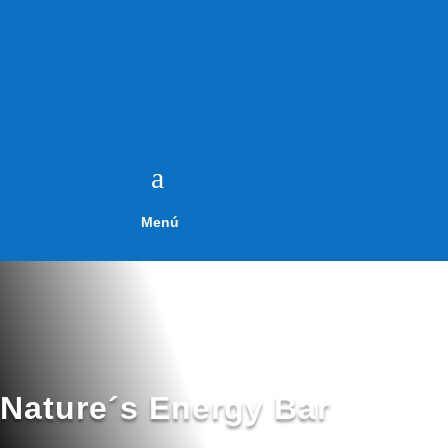
a
Menú
Nature´s Energy Bar