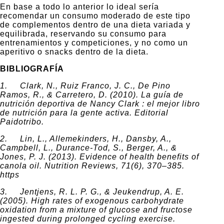
En base a todo lo anterior lo ideal sería
recomendar un consumo moderado de este tipo
de complementos dentro de una dieta variada y
equilibrada, reservando su consumo para
entrenamientos y competiciones, y no como un
aperitivo o snacks dentro de la dieta.
BIBLIOGRAFÍA
1. Clark, N., Ruiz Franco, J. C., De Pino
Ramos, R., & Carretero, D. (2010). La guía de
nutrición deportiva de Nancy Clark : el mejor libro
de nutrición para la gente activa. Editorial
Paidotribo.
2. Lin, L., Allemekinders, H., Dansby, A.,
Campbell, L., Durance-Tod, S., Berger, A., &
Jones, P. J. (2013). Evidence of health benefits of
canola oil. Nutrition Reviews, 71(6), 370–385.
https
3. Jentjens, R. L. P. G., & Jeukendrup, A. E.
(2005). High rates of exogenous carbohydrate
oxidation from a mixture of glucose and fructose
ingested during prolonged cycling exercise.