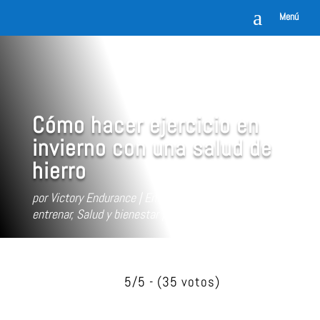
a
Menú
Cómo hacer ejercicio en
invierno con una salud de
hierro
por
Victory Endurance
Ene 18, 2023
Consejos al
entrenar
,
Salud y bienestar
5/5 - (35 votos)