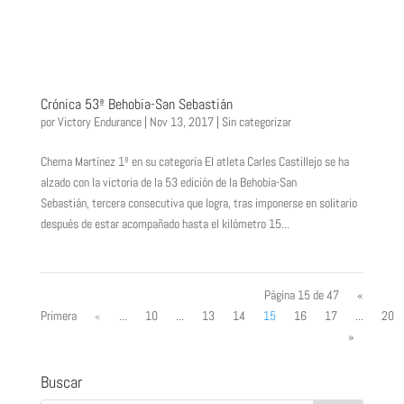
Crónica 53ª Behobia-San Sebastián
por
Victory Endurance
|
Nov 13, 2017
|
Sin categorizar
Chema Martínez 1º en su categoría El atleta Carles Castillejo se ha
alzado con la victoria de la 53 edición de la Behobia-San
Sebastián, tercera consecutiva que logra, tras imponerse en solitario
después de estar acompañado hasta el kilómetro 15...
Página 15 de 47
«
Primera
«
...
10
...
13
14
15
16
17
...
20
»
Buscar