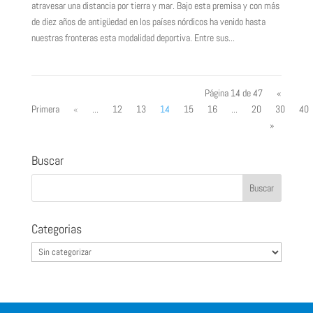
atravesar una distancia por tierra y mar. Bajo esta premisa y con más
de diez años de antigüedad en los países nórdicos ha venido hasta
nuestras fronteras esta modalidad deportiva. Entre sus...
Página 14 de 47
«
Primera
«
...
12
13
14
15
16
...
20
30
40
»
Buscar
Categorias
Categorias