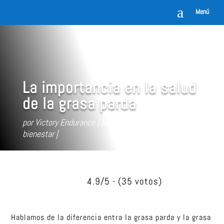
a
Menú
La importancia en la salud
de la grasa parda
por
Victory Endurance
May 5, 2022
Salud y
bienestar
4.9/5 - (35 votos)
Hablamos de la diferencia entra la grasa parda y la grasa