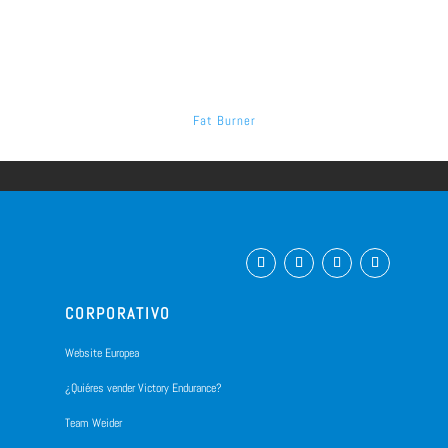
Fat Burner
CORPORATIVO
Website Europea
¿Quiéres vender Victory Endurance?
Team Weider