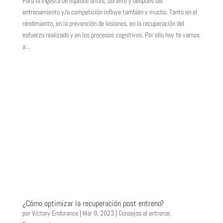
Para la ingesta de líquidos antes, durante y después del
entrenamiento y/o competición influye también y mucho. Tanto en el
rendimiento, en la prevención de lesiones, en la recuperación del
esfuerzo realizado y en los procesos cognitivos. Por ello hoy te vamos
a...
¿Cómo optimizar la recuperación post entreno?
por
Victory Endurance
|
Mar 9, 2023
|
Consejos al entrenar
,